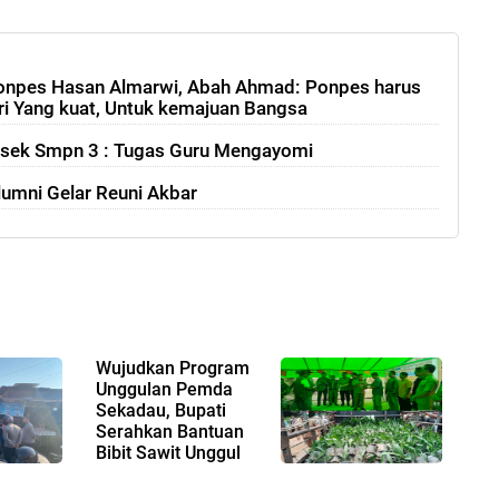
 Ponpes Hasan Almarwi, Abah Ahmad: Ponpes harus
 Yang kuat, Untuk kemajuan Bangsa
psek Smpn 3 : Tugas Guru Mengayomi
lumni Gelar Reuni Akbar
Wujudkan Program
Unggulan Pemda
Sekadau, Bupati
Serahkan Bantuan
Bibit Sawit Unggul
Kepada 36 Poktan dan Hadiri Panen
Perdana di Landau Apin