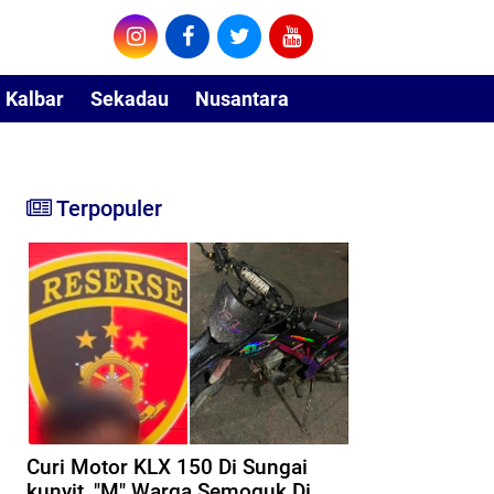
Kalbar
Sekadau
Nusantara
Terpopuler
Curi Motor KLX 150 Di Sungai
kunyit, "M" Warga Semoguk Di