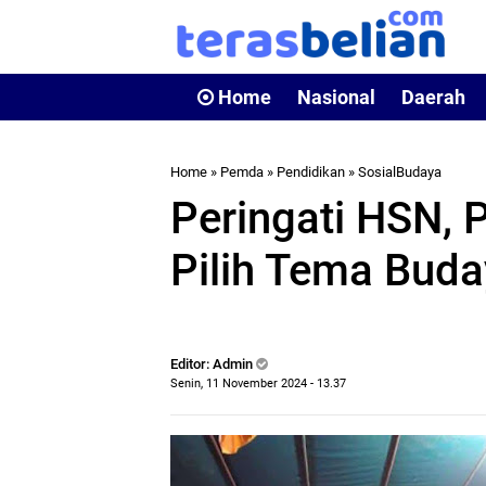
Home
Nasional
Daerah
Home
»
Pemda
»
Pendidikan
»
SosialBudaya
Peringati HSN, 
Pilih Tema Bud
Editor: Admin
Senin, 11 November 2024 - 13.37