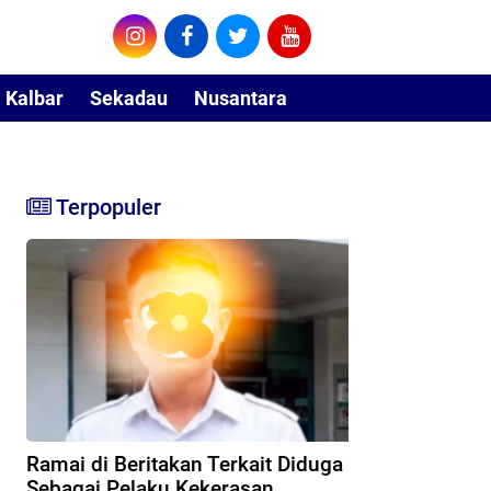
Kalbar
Sekadau
Nusantara
Terpopuler
Ramai di Beritakan Terkait Diduga
Sebagai Pelaku Kekerasan