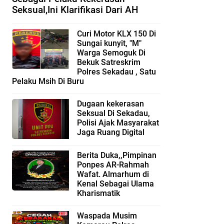
Seksual,Ini Klarifikasi Dari AH
Curi Motor KLX 150 Di
Sungai kunyit, "M"
Warga Semoguk Di
Bekuk Satreskrim
Polres Sekadau , Satu
Pelaku Msih Di Buru
Dugaan kekerasan
Seksual Di Sekadau,
Polisi Ajak Masyarakat
Jaga Ruang Digital
Berita Duka,,Pimpinan
Ponpes AR-Rahmah
Wafat. Almarhum di
Kenal Sebagai Ulama
Kharismatik
Waspada Musim