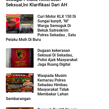
Seksual,Ini Klarifikasi Dari AH
Curi Motor KLX 150 Di
Sungai kunyit, "M"
Warga Semoguk Di
Bekuk Satreskrim
Polres Sekadau , Satu
Pelaku Msih Di Buru
Dugaan kekerasan
Seksual Di Sekadau,
Polisi Ajak Masyarakat
Jaga Ruang Digital
Waspada Musim
Kemarau Polres
Sekadau Himbau
Masyarakat Tidak
Membakar Lahan
Sembarangan