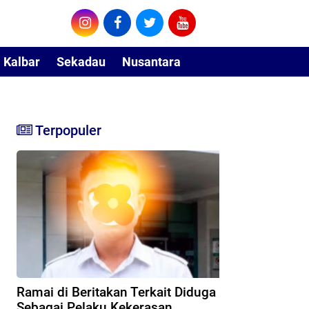
Kalbar
Sekadau
Nusantara
Terpopuler
Ramai di Beritakan Terkait Diduga
Sebagai Pelaku Kekerasan