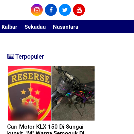
Kalbar
Sekadau
Nusantara
Terpopuler
Curi Motor KLX 150 Di Sungai
kunyit, "M" Warga Semoguk Di