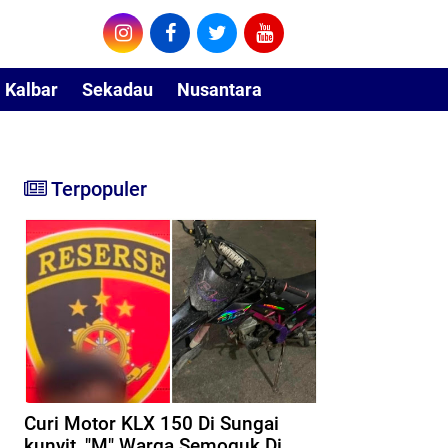
Kalbar
Sekadau
Nusantara
Terpopuler
Curi Motor KLX 150 Di Sungai
kunyit, "M" Warga Semoguk Di