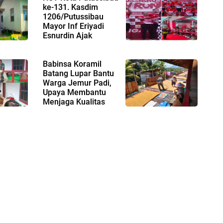
ke-131. Kasdim
1206/Putussibau
Mayor Inf Eriyadi
Esnurdin Ajak
siasi
Masyarakat Hidup Sehat
Babinsa Koramil
Batang Lupar Bantu
Warga Jemur Padi,
Upaya Membantu
Menjaga Kualitas
Padi
Hasil Panen Petani