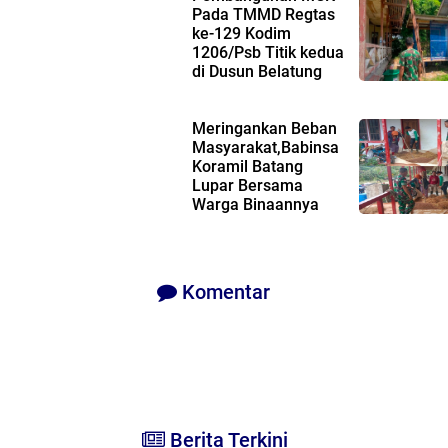
Pada TMMD Regtas
ke-129 Kodim
1206/Psb Titik kedua
di Dusun Belatung
mencapai 50%, Kades Berikan Apre
Meringankan Beban
Masyarakat,Babinsa
Koramil Batang
Lupar Bersama
Warga Binaannya
Gotong Royong Merontokan Benih 
Secara Manual,
Komentar
Berita Terkini