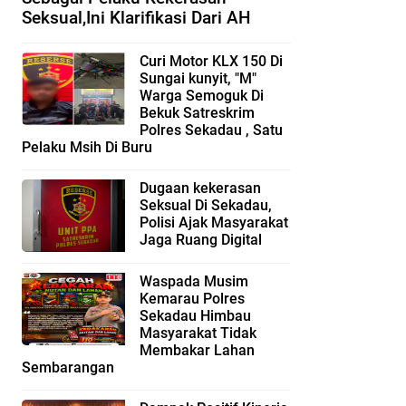
Seksual,Ini Klarifikasi Dari AH
Curi Motor KLX 150 Di
Sungai kunyit, "M"
Warga Semoguk Di
Bekuk Satreskrim
Polres Sekadau , Satu
Pelaku Msih Di Buru
Dugaan kekerasan
Seksual Di Sekadau,
Polisi Ajak Masyarakat
Jaga Ruang Digital
Waspada Musim
Kemarau Polres
Sekadau Himbau
Masyarakat Tidak
Membakar Lahan
Sembarangan