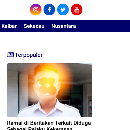
Kalbar
Sekadau
Nusantara
Terpopuler
Ramai di Beritakan Terkait Diduga
Sebagai Pelaku Kekerasan