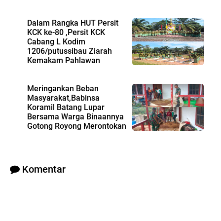
Dalam Rangka HUT Persit
KCK ke-80 ,Persit KCK
Cabang L Kodim
1206/putussibau Ziarah
Kemakam Pahlawan
Sebagai Bentuk Penghormatan Kepada Para
Pahlawan Kemerdekaan Yang Telah Gugur
Meringankan Beban
Masyarakat,Babinsa
Koramil Batang Lupar
Bersama Warga Binaannya
Gotong Royong Merontokan
Benih Padi Secara Manual,
Komentar