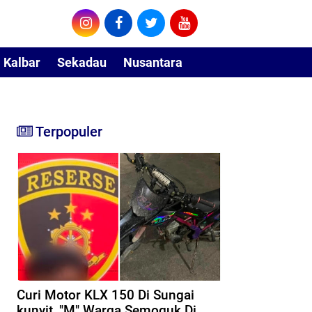
Kalbar
Sekadau
Nusantara
Terpopuler
Curi Motor KLX 150 Di Sungai
kunyit, "M" Warga Semoguk Di