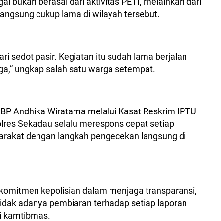
ngai bukan berasal dari aktivitas PETI, melainkan dari
langsung cukup lama di wilayah tersebut.
ri sedot pasir. Kegiatan itu sudah lama berjalan
ga,” ungkap salah satu warga setempat.
KBP Andhika Wiratama melalui Kasat Reskrim IPTU
lres Sekadau selalu merespons cepat setiap
arakat dengan langkah pengecekan langsung di
 komitmen kepolisian dalam menjaga transparansi,
tidak adanya pembiaran terhadap setiap laporan
i kamtibmas.