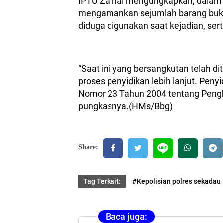
IPTU Zainal mengungkapkan, dalam p
mengamankan sejumlah barang bukti
diduga digunakan saat kejadian, se
“Saat ini yang bersangkutan telah d
proses penyidikan lebih lanjut. Pen
Nomor 23 Tahun 2004 tentang Peng
pungkasnya.(HMs/Bbg)
Share:
Tag Terkait:
#Kepolisian polres sekadau
Baca juga: