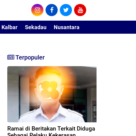
Kalbar
Sekadau
Nusantara
Terpopuler
Ramai di Beritakan Terkait Diduga
Sebagai Pelaku Kekerasan