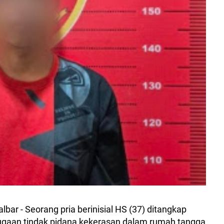
ar - Seorang pria berinisial HS (37) ditangkap
dugaan tindak pidana kekerasan dalam rumah tangga