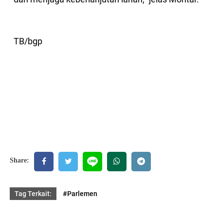
TB/bgp
Share:
Tag Terkait:
#Parlemen