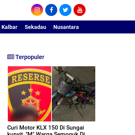
Kalbar
Sekadau
Nusantara
Terpopuler
Curi Motor KLX 150 Di Sungai
kunyit, "M" Warga Semoguk Di